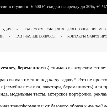
 студии от 6 500 ₽, скидки на аренду до 30%, +1 ЧАС
СТУДИЯ
ТРАНСФОРМ ЛОФТ | ЛОФТ ДЛЯ ПРОВЕДЕНИЕ МЕР
ИИ
FAQ | ЧАСТЫЕ ВОПРОСЫ
КОНТАКТЫ ❗ЗАБРОНИРО
ovestory, беременность
) снимаю в авторском стиле:
раю визуал именно под
вашу
задачу*. Это не просто
ия (семейная съемка, лавстори, беременность) или
енда, модельные тесты, актерское портфолио, рекл
ьная трансформация: от базового образа к
лучшей в