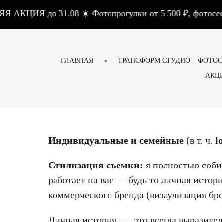
 до 31.08 ☀️ Фотопрогулки от 5 500 ₽, фотосессии в
ГЛАВНАЯ
ТРАНСФОРМ СТУДИО | ФОТО
АКЦ
Индивидуальные и семейные
(в т. ч.
l
Стилизация съемки:
я полностью соби
работает на вас — будь то личная истор
коммерческого бренда (визаулизация бр
Личная история — это всегда выразител