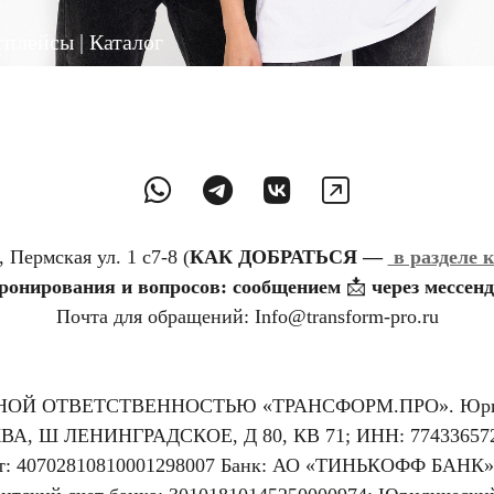
плейсы | Каталог
, Пермская ул. 1 с7-8 (
КАК ДОБРАТЬСЯ —
в разделе 
бронирования и вопросов: сообщением
📩
через мессенд
Почта для обращений: Info@transform-prо.ru
Й ОТВЕТСТВЕННОСТЬЮ «ТРАНСФОРМ.ПРО». Юридиче
ВА, Ш ЛЕНИНГРАДСКОЕ, Д 80, КВ 71; ИНН: 7743365727
ет: 40702810810001298007 Банк: АО «ТИНЬКОФФ БАНК»