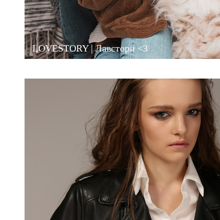
LOVESTORY | Лавстори <3