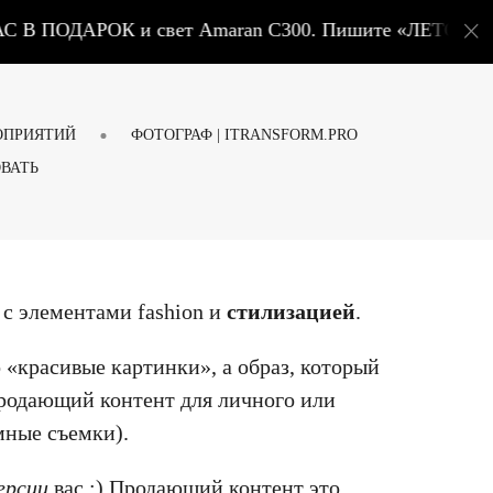
 В ПОДАРОК и свет Amaran C300. Пишите «ЛЕТО» — подб
ОПРИЯТИЙ
ФОТОГРАФ | ITRANSFORM.PRO
ВАТЬ
 с элементами fashion и
стилизацией
.
 «красивые картинки», а образ, который
 продающий контент для личного или
амные съемки).
ерсии
вас :) Продающий контент это